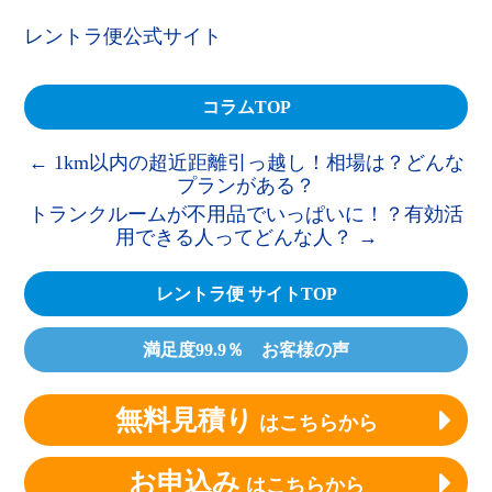
レントラ便公式サイト
コラムTOP
←
1km以内の超近距離引っ越し！相場は？どんな
プランがある？
トランクルームが不用品でいっぱいに！？有効活
用できる人ってどんな人？
→
レントラ便 サイトTOP
満足度99.9％ お客様の声
無料見積り
はこちらから
お申込み
はこちらから