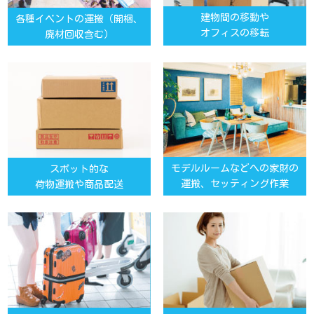
建物間の移動や
各種イベントの運搬（開梱、
オフィスの移転
廃材回収含む）
モデルルームなどへの家財の
スポット的な
運搬、セッティング作業
荷物運搬や商品配送