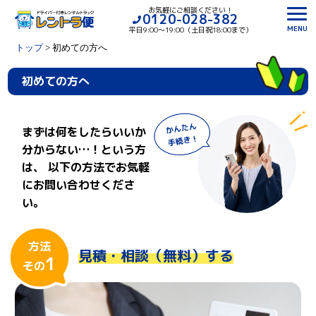
お気軽にご相談ください！
0120-028-382
MENU
平日9:00〜19:00（土日祝18:00まで）
トップ
>
初めての方へ
初めての方へ
まずは何をしたらいいか
分からない…！という方
は、
以下の方法でお気軽
にお問い合わせくださ
い。
方法
見積・相談（無料）する
1
その