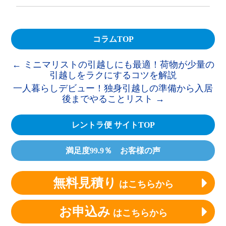
コラムTOP
←
ミニマリストの引越しにも最適！荷物が少量の
引越しをラクにするコツを解説
一人暮らしデビュー！独身引越しの準備から入居
後までやることリスト
→
レントラ便 サイトTOP
満足度99.9％ お客様の声
無料見積り
はこちらから
お申込み
はこちらから