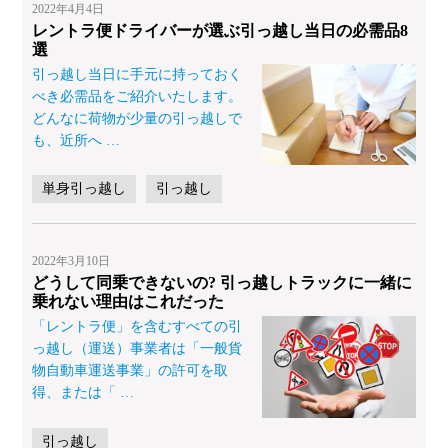
2022年4月4日
レントラ便ドライバーが選ぶ引っ越し当日の必需品8
選
引っ越し当日に手元に持っておく
べき必需品をご紹介いたします。
どんなに荷物が少量の引っ越しで
も、近所へ
…
単身引っ越し
引っ越し
2022年3月10日
どうして同乗できないの? 引っ越しトラックに一緒に
乗れない理由はこれだった
「レントラ便」を含むすべての引
っ越し（運送）事業者は「一般貨
物自動車運送事業」の許可を取
得、または「
…
引っ越し