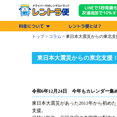
LINEで3秒見積
友達追加で10%オ
料金について
レントラ便とは？
トップ
>
コラム
>
東日本大震災からの東北支
東日本大震災からの東北支援
令和6年12月24日 今年もカレンダー集
東日本大震災があった2011年から初
支援。