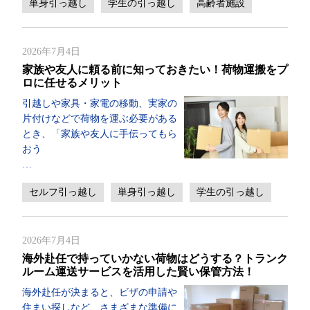
単身引っ越し
学生の引っ越し
高齢者施設
2026年7月4日
家族や友人に頼る前に知っておきたい！荷物運搬をプ
ロに任せるメリット
引越しや家具・家電の移動、実家の
片付けなどで荷物を運ぶ必要がある
とき、「家族や友人に手伝ってもら
おう
…
セルフ引っ越し
単身引っ越し
学生の引っ越し
2026年7月4日
海外赴任で持っていかない荷物はどうする？トランク
ルーム運送サービスを活用した賢い保管方法！
海外赴任が決まると、ビザの申請や
住まい探しなど、さまざまな準備に