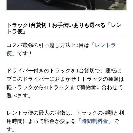
トラック
1
台貸切！お手伝いありも選べる「レン
トラ便」
コスパ最強の引っ越し方法
1
つ目は「
レントラ
便
」です！
ドライバー付きのトラックを
1
台貸切で、運転は
プロのドライバーにおまかせ！トラックの種類は
軽トラックから
4t
トラックまで荷物量に合わせて
選べます。
レントラ便の最大の特徴は、トラックの種類と利
用時間によって料金が決まる「
時間制料金
」で
す。