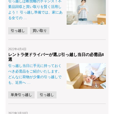
引っ越しは断捨離のチャンス！不
要品回収と買い取りを賢く活用し
よう！ 引っ越し準備では、家にあ
る全ての
…
引っ越し
買い取り
2022年4月4日
レントラ便ドライバーが選ぶ引っ越し当日の必需品8
選
引っ越し当日に手元に持っておく
べき必需品をご紹介いたします。
どんなに荷物が少量の引っ越しで
も、近所へ
…
単身引っ越し
引っ越し
2022年3月10日