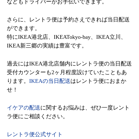
などもドライバーがお手伝いできます。
さらに、レントラ便は予約さえできれば当日配送
ができます。
特に
IKEA
港北店、
IKEATokyo-ba
y
、
IKEA
立川、
IKEA
新三郷の実績は豊富です。
過去には
IKEA
港北店舗内にレントラ便の当日配送
受付カウンターも
2
ヶ月程度設けていたこともあ
ります。
IKEA
の当日配送
はレントラ便におまか
せ！
イケアの配送
に関するお悩みは、ぜひ一度レント
ラ便にご相談ください。
レントラ便公式サイト