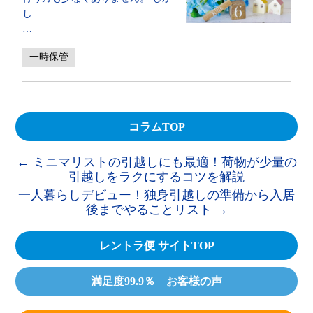
し
…
一時保管
コラムTOP
←
ミニマリストの引越しにも最適！荷物が少量の
引越しをラクにするコツを解説
一人暮らしデビュー！独身引越しの準備から入居
後までやることリスト
→
レントラ便 サイトTOP
満足度99.9％ お客様の声