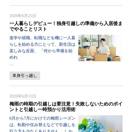
2026年6月21日
一人暮らしデビュー！独身引越しの準備から入居後ま
でやることリスト
進学や就職、転職などを機に一人暮
らしを始める方にとって、新生活は
楽しみな反面、 「何から準備を始
めれ
…
単身引っ越し
2026年6月11日
梅雨の時期の引越しは要注意！失敗しないためのポイ
ントと引越し一時預かり活用術
6月から7月にかけての梅雨シーズン
は、転勤や住み替えなどで引越しを
行う方も少なくありません。 しか