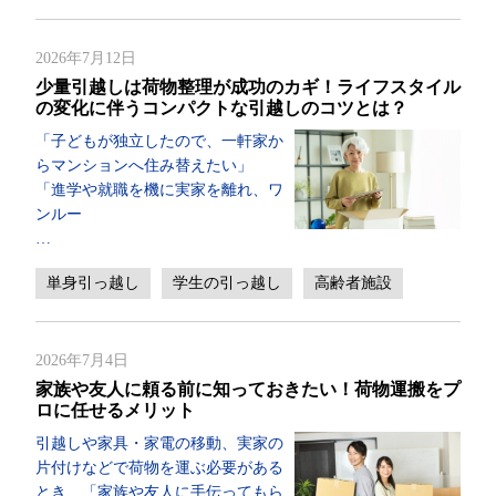
2026年7月12日
少量引越しは荷物整理が成功のカギ！ライフスタイル
の変化に伴うコンパクトな引越しのコツとは？
「子どもが独立したので、一軒家か
らマンションへ住み替えたい」
「進学や就職を機に実家を離れ、ワ
ンルー
…
単身引っ越し
学生の引っ越し
高齢者施設
2026年7月4日
家族や友人に頼る前に知っておきたい！荷物運搬をプ
ロに任せるメリット
引越しや家具・家電の移動、実家の
片付けなどで荷物を運ぶ必要がある
とき、「家族や友人に手伝ってもら