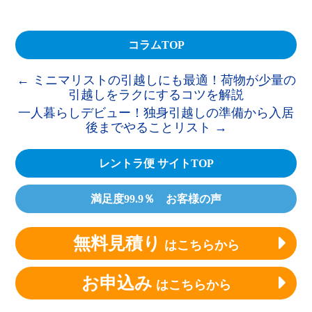
コラムTOP
←
ミニマリストの引越しにも最適！荷物が少量の
引越しをラクにするコツを解説
一人暮らしデビュー！独身引越しの準備から入居
後までやることリスト
→
レントラ便 サイトTOP
満足度99.9％ お客様の声
無料見積り
はこちらから
お申込み
はこちらから