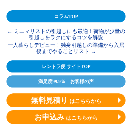
コラムTOP
←
ミニマリストの引越しにも最適！荷物が少量の
引越しをラクにするコツを解説
一人暮らしデビュー！独身引越しの準備から入居
後までやることリスト
→
レントラ便 サイトTOP
満足度99.9％ お客様の声
無料見積り
はこちらから
お申込み
はこちらから