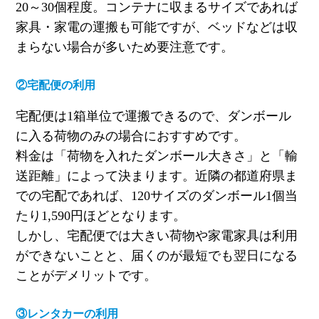
20
～
30
個程度。コンテナに収まるサイズであれば
家具・家電の運搬も可能ですが、ベッドなどは収
まらない場合が多いため要注意です。
②宅配便の利用
宅配便は
1
箱単位で運搬できるので、ダンボール
に入る荷物のみの場合におすすめです。
料金は「荷物を入れたダンボール大きさ」と「輸
送距離」によって決まります。近隣の都道府県ま
での宅配であれば、
120
サイズのダンボール
1
個当
たり
1,590
円ほどとなります。
しかし、宅配便では大きい荷物や家電家具は利用
ができないことと、届くのが最短でも翌日になる
ことがデメリットです。
③レンタカーの利用