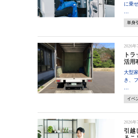
に乗
…
単身
2026年
トラ
活用
大型
き、
…
イベ
2026年
引越
るこ