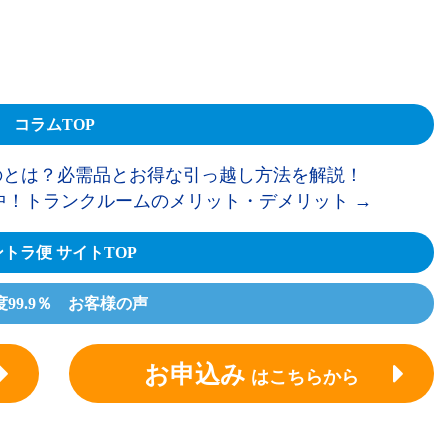
コラムTOP
とは？必需品とお得な引っ越し方法を解説！
中！トランクルームのメリット・デメリット
→
トラ便 サイトTOP
度99.9％ お客様の声
お申込み
はこちらから