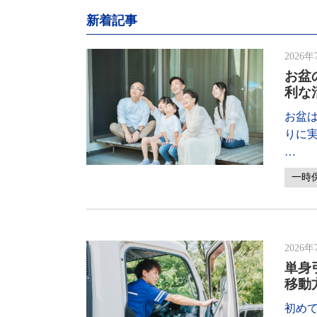
新着記事
2026年
お盆
利な
お盆
りに
…
一時
2026年
単身
移動
初め