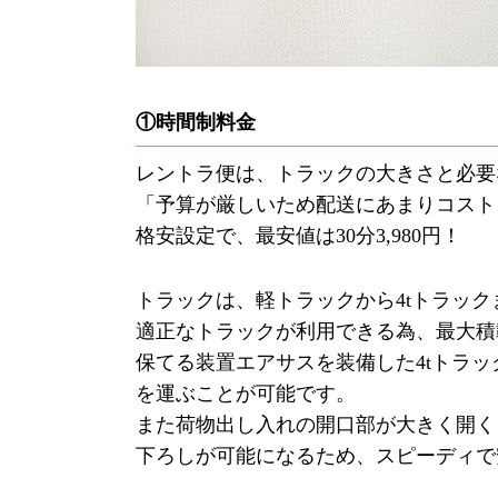
①時間制料金
レントラ便は、トラックの大きさと必要
「予算が厳しいため配送にあまりコスト
格安設定で、最安値は
30
分
3,980
円！
トラックは、軽トラックから
4t
トラック
適正なトラックが利用できる為、最大積
保てる装置エアサスを装備した
4t
トラッ
を運ぶことが可能です。
また荷物出し入れの開口部が大きく開く
下ろしが可能になるため、スピーディで