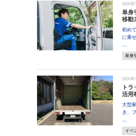
2026年
単身
移動
初め
に乗
…
単身
2026年
トラ
活用
大型
き、
…
イベ