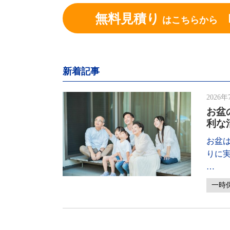
無料見積り
はこちらから
新着記事
2026年
お盆
利な
お盆
りに
…
一時