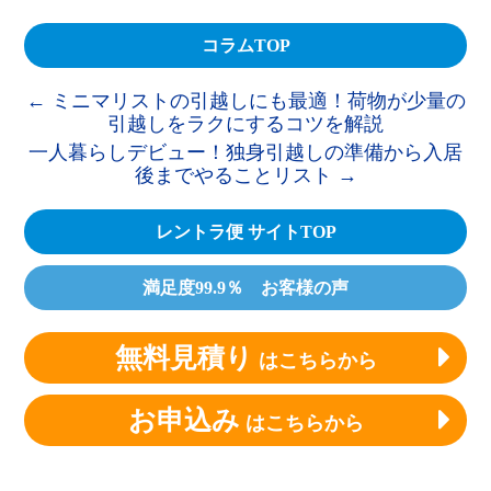
コラムTOP
←
ミニマリストの引越しにも最適！荷物が少量の
引越しをラクにするコツを解説
一人暮らしデビュー！独身引越しの準備から入居
後までやることリスト
→
レントラ便 サイトTOP
満足度99.9％ お客様の声
無料見積り
はこちらから
お申込み
はこちらから