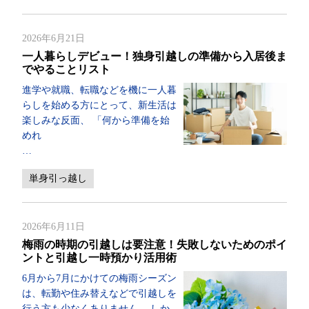
2026年6月21日
一人暮らしデビュー！独身引越しの準備から入居後ま
でやることリスト
進学や就職、転職などを機に一人暮
らしを始める方にとって、新生活は
楽しみな反面、 「何から準備を始
めれ
…
単身引っ越し
2026年6月11日
梅雨の時期の引越しは要注意！失敗しないためのポイ
ントと引越し一時預かり活用術
6月から7月にかけての梅雨シーズン
は、転勤や住み替えなどで引越しを
行う方も少なくありません。 しか