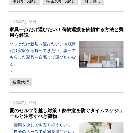
単身引っ越し
学生の引っ越し
引っ越し
2026年7月18日
家具一点だけ運びたい！荷物運搬を依頼する方法と費
用を解説
ソファだけ新居へ運びたい、冷蔵庫
だけ実家から持ってきたい、譲って
もらった家具を自宅まで運びたいな
ど、
…
運搬代行
2026年7月12日
夏のセルフ引越し対策！熱中症を防ぐタイムスケジュ
ールと注意すべき荷物
「費用を少しでも安く抑えたい」
「自分のペースで荷物を運びたい」