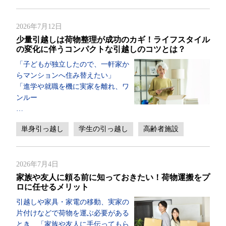
2026年7月12日
少量引越しは荷物整理が成功のカギ！ライフスタイル
の変化に伴うコンパクトな引越しのコツとは？
「子どもが独立したので、一軒家か
らマンションへ住み替えたい」
「進学や就職を機に実家を離れ、ワ
ンルー
…
単身引っ越し
学生の引っ越し
高齢者施設
2026年7月4日
家族や友人に頼る前に知っておきたい！荷物運搬をプ
ロに任せるメリット
引越しや家具・家電の移動、実家の
片付けなどで荷物を運ぶ必要がある
とき、「家族や友人に手伝ってもら