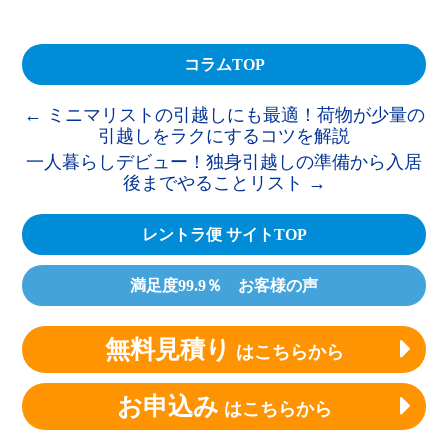
コラムTOP
←
ミニマリストの引越しにも最適！荷物が少量の
引越しをラクにするコツを解説
一人暮らしデビュー！独身引越しの準備から入居
後までやることリスト
→
レントラ便 サイトTOP
満足度99.9％ お客様の声
無料見積り
はこちらから
お申込み
はこちらから