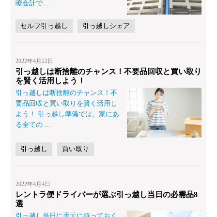
瞭会計で
…
セルフ引っ越し
引っ越しシェア
2022年4月22日
引っ越しは断捨離のチャンス！不要品回収と買い取り
を賢く活用しよう！
引っ越しは断捨離のチャンス！不
要品回収と買い取りを賢く活用し
よう！ 引っ越し準備では、家にあ
る全ての
…
引っ越し
買い取り
2022年4月4日
レントラ便ドライバーが選ぶ引っ越し当日の必需品8
選
引っ越し当日に手元に持っておく