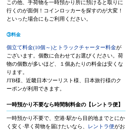
この他、手荷物を一時預かり所に預けると取りに
行くのが面倒！コインロッカーを探すのが大変！
といった場合にもご利用ください。
③料金
個立て料金
(10
個
～
)
とトラックチャーター料金
が
ございます。個数に合わせてお選びください。荷
物の個数が多いほど、１個あたりの料金は安くな
ります。
JTB
様、近畿日本ツーリスト様、日本旅行様のク
ーポンが利用できます。
一時預かり不要なら時間制料金の【レントラ便】
一時預かり不要で、空港·駅から目的地までとにか
く安く·早く荷物を届けたいなら、
レントラ便
がお