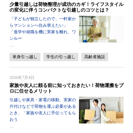
少量引越しは荷物整理が成功のカギ！ライフスタイル
の変化に伴うコンパクトな引越しのコツとは？
「子どもが独立したので、一軒家か
らマンションへ住み替えたい」
「進学や就職を機に実家を離れ、ワ
ンルー
…
単身引っ越し
学生の引っ越し
高齢者施設
2026年7月4日
家族や友人に頼る前に知っておきたい！荷物運搬をプ
ロに任せるメリット
引越しや家具・家電の移動、実家の
片付けなどで荷物を運ぶ必要がある
とき、「家族や友人に手伝ってもら
おう
…