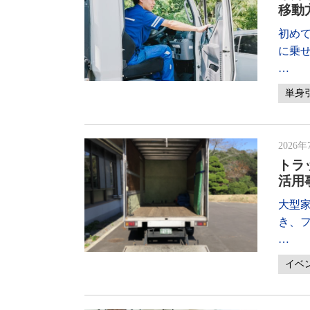
移動
初め
に乗
…
単身
2026年
トラ
活用
大型
き、
…
イベ