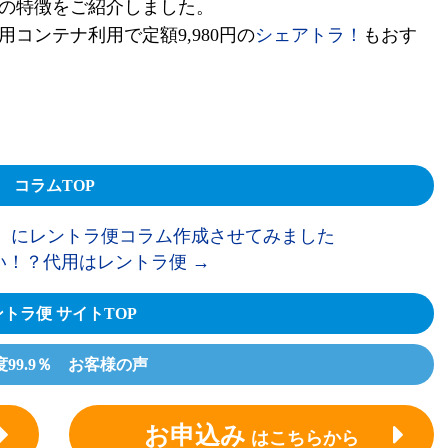
の特徴をご紹介しました。
用コンテナ利用で定額
9,980
円の
シェアトラ！
もおす
コラムTOP
T】にレントラ便コラム作成させてみました
い！？代用はレントラ便
→
トラ便 サイトTOP
度99.9％ お客様の声
お申込み
はこちらから