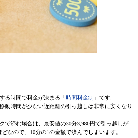
する時間で料金が決まる「
時間料金制
」です。
移動時間が少ない近距離の引っ越しは非常に安くなり
クで済む場合は、最安値の
30
分
3,980
円で引っ越しが
ほどなので、
10
分の
1
の金額で済んでしまいます。