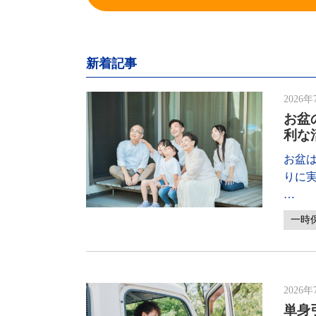
新着記事
2026年
お盆
利な
お盆
りに
…
一時
2026年
単身