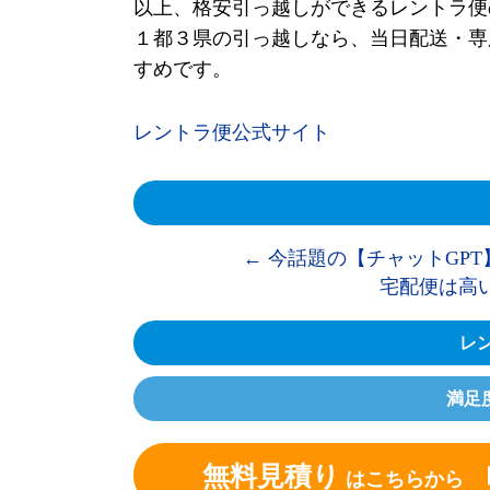
以上、格安引っ越しができるレントラ便
１都３県の引っ越しなら、当日配送・専
すめです。
レントラ便公式サイト
←
今話題の【チャットGP
宅配便は高
レン
満足
無料見積り
はこちらから