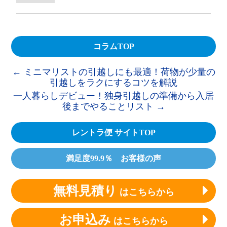
コラムTOP
←
ミニマリストの引越しにも最適！荷物が少量の
引越しをラクにするコツを解説
一人暮らしデビュー！独身引越しの準備から入居
後までやることリスト
→
レントラ便 サイトTOP
満足度99.9％ お客様の声
無料見積り
はこちらから
お申込み
はこちらから