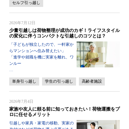
セルフ引っ越し
2026年7月12日
少量引越しは荷物整理が成功のカギ！ライフスタイル
の変化に伴うコンパクトな引越しのコツとは？
「子どもが独立したので、一軒家か
らマンションへ住み替えたい」
「進学や就職を機に実家を離れ、ワ
ンルー
…
単身引っ越し
学生の引っ越し
高齢者施設
2026年7月4日
家族や友人に頼る前に知っておきたい！荷物運搬をプ
ロに任せるメリット
引越しや家具・家電の移動、実家の