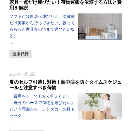
家具一点だけ運びたい！荷物運搬を依頼する方法と費
用を解説
ソファだけ新居へ運びたい、冷蔵庫
だけ実家から持ってきたい、譲って
もらった家具を自宅まで運びたいな
ど、
…
運搬代行
2026年7月12日
夏のセルフ引越し対策！熱中症を防ぐタイムスケジュ
ールと注意すべき荷物
「費用を少しでも安く抑えたい」
「自分のペースで荷物を運びたい」
という理由から、レンタカーの軽ト
ラック
…