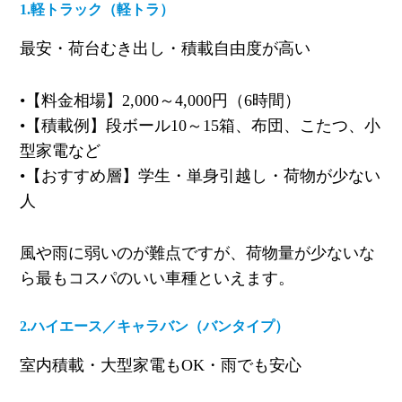
1.
軽トラック（軽トラ）
最安・荷台むき出し・積載自由度が高い
•
【料金相場】
2,000
～
4,000
円（
6
時間）
•
【積載例】段ボール
10
～
15
箱、布団、こたつ、小
型家電など
•
【おすすめ層】学生・単身引越し・荷物が少ない
人
風や雨に弱いのが難点ですが、荷物量が少ないな
ら最もコスパのいい車種といえます。
2.
ハイエース／キャラバン（バンタイプ）
室内積載・大型家電も
OK
・雨でも安心