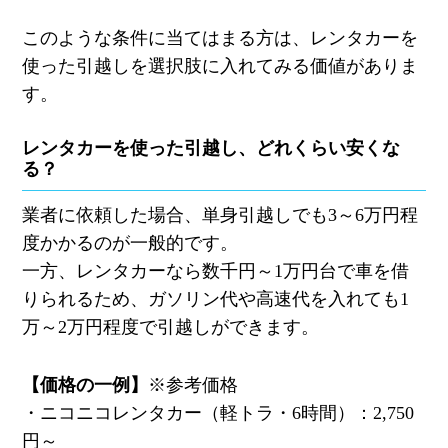
このような条件に当てはまる方は、レンタカーを
使った引越しを選択肢に入れてみる価値がありま
す。
レンタカーを使った引越し、どれくらい安くな
る？
業者に依頼した場合、単身引越しでも
3
～
6
万円程
度かかるのが一般的です。
一方、レンタカーなら数千円～
1
万円台で車を借
りられるため、ガソリン代や高速代を入れても
1
万～
2
万円程度で引越しができます。
【価格の一例】
※
参考価格
・
ニコニコレンタカー（軽トラ・
6
時間）：
2,750
円～