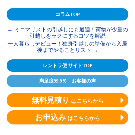
コラムTOP
←
ミニマリストの引越しにも最適！荷物が少量の
引越しをラクにするコツを解説
一人暮らしデビュー！独身引越しの準備から入居
後までやることリスト
→
レントラ便 サイトTOP
満足度99.9％ お客様の声
無料見積り
はこちらから
お申込み
はこちらから