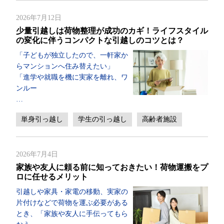
2026年7月12日
少量引越しは荷物整理が成功のカギ！ライフスタイル
の変化に伴うコンパクトな引越しのコツとは？
「子どもが独立したので、一軒家か
らマンションへ住み替えたい」
「進学や就職を機に実家を離れ、ワ
ンルー
…
単身引っ越し
学生の引っ越し
高齢者施設
2026年7月4日
家族や友人に頼る前に知っておきたい！荷物運搬をプ
ロに任せるメリット
引越しや家具・家電の移動、実家の
片付けなどで荷物を運ぶ必要がある
とき、「家族や友人に手伝ってもら