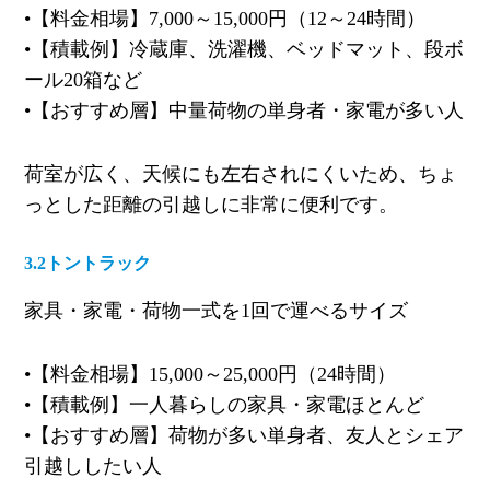
•
【料金相場】
7,000
～
15,000
円（
12
～
24
時間）
•
【積載例】冷蔵庫、洗濯機、ベッドマット、段ボ
ール
20
箱など
•
【おすすめ層】中量荷物の単身者・家電が多い人
荷室が広く、天候にも左右されにくいため、ちょ
っとした距離の引越しに非常に便利です。
3.2
トントラック
家具・家電・荷物一式を
1
回で運べるサイズ
•
【料金相場】
15,000
～
25,000
円（
24
時間）
•
【積載例】一人暮らしの家具・家電ほとんど
•
【おすすめ層】荷物が多い単身者、友人とシェア
引越ししたい人