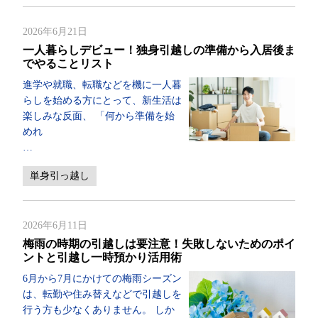
2026年6月21日
一人暮らしデビュー！独身引越しの準備から入居後ま
でやることリスト
進学や就職、転職などを機に一人暮
らしを始める方にとって、新生活は
楽しみな反面、 「何から準備を始
めれ
…
単身引っ越し
2026年6月11日
梅雨の時期の引越しは要注意！失敗しないためのポイ
ントと引越し一時預かり活用術
6月から7月にかけての梅雨シーズン
は、転勤や住み替えなどで引越しを
行う方も少なくありません。 しか