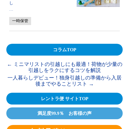
し
…
一時保管
コラムTOP
←
ミニマリストの引越しにも最適！荷物が少量の
引越しをラクにするコツを解説
一人暮らしデビュー！独身引越しの準備から入居
後までやることリスト
→
レントラ便 サイトTOP
満足度99.9％ お客様の声