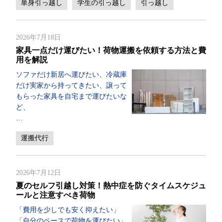
単身引っ越し
学生の引っ越し
引っ越し
2026年7月18日
家具一点だけ運びたい！荷物運搬を依頼する方法と費
用を解説
ソファだけ新居へ運びたい、冷蔵庫
だけ実家から持ってきたい、譲って
もらった家具を自宅まで運びたいな
ど、
…
運搬代行
2026年7月12日
夏のセルフ引越し対策！熱中症を防ぐタイムスケジュ
ールと注意すべき荷物
「費用を少しでも安く抑えたい」
「自分のペースで荷物を運びたい」