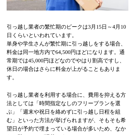
引っ越し業者の繁忙期のピークは
3
月
15
日～
4
月
10
日くらいといわれています。
単身や学生さんが繁忙期に引っ越しをする場合、
料金は同一地方内で
64,500
円ほどになります。通
常期では
45,000
円ほどなのでやはり割高ですし、
休日の場合はさらに料金が上がることもありま
す。
引っ越し業者を利用する場合に、費用を抑える方
法としては「時間指定なしのフリープランを選
ぶ」「週末や祝日を絡めずに引っ越し日程を組
む」といった方法が挙げられますが、そもそも希
望日が予約で埋まっている場合が多いため、なか