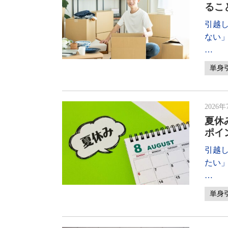
るこ
引越
ない
…
単身
2026年
夏休
ポイ
引越
たい
…
単身