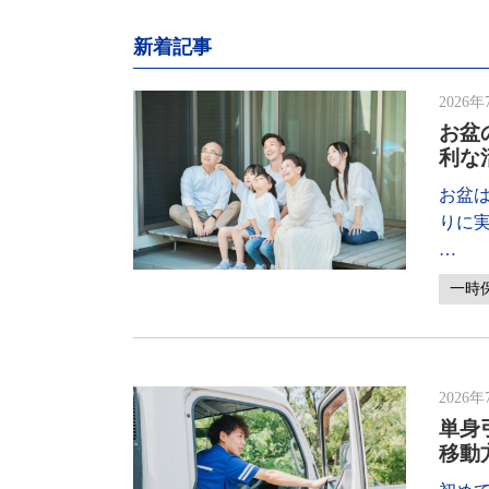
新着記事
2026年
お盆
利な
お盆
りに
…
一時
2026年
単身
移動