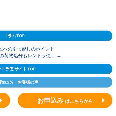
コラムTOP
設への引っ越しのポイント
の荷物処分もレントラ便！
→
トラ便 サイトTOP
度99.9％ お客様の声
お申込み
はこちらから