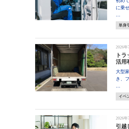
初め
に乗
…
単身
2026年
トラ
活用
大型
き、
…
イベ
2026年
引越