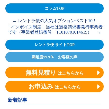
コラムTOP
←
レントラ便の人気オプションベスト10！
「インボイス制度」当社は適格請求書発行事業者
です（事業者登録番号 T1010701014619）
→
レントラ便 サイトTOP
満足度99.9％ お客様の声
無料見積り
はこちらから
お申込み
はこちらから
新着記事