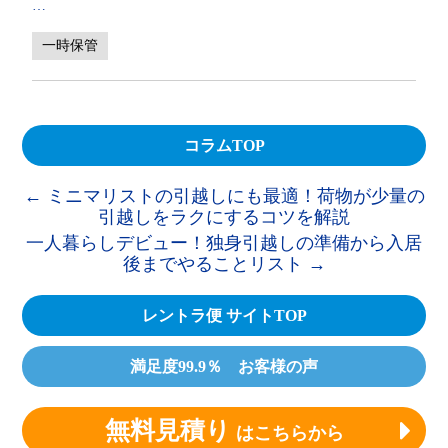
…
一時保管
コラムTOP
←
ミニマリストの引越しにも最適！荷物が少量の
引越しをラクにするコツを解説
一人暮らしデビュー！独身引越しの準備から入居
後までやることリスト
→
レントラ便 サイトTOP
満足度99.9％ お客様の声
無料見積り
はこちらから