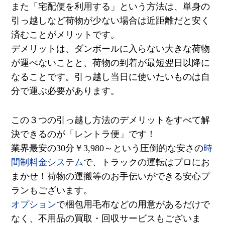
また「宅配便を利用する」という方法は、単身の
引っ越しなど荷物が少ない場合は近距離だと安く
済むことがメリットです。
デメリットは、ダンボールに入らない大きな荷物
が運べないことと、荷物の到着が最短翌日以降に
なることです。引っ越し当日に使いたいものは自
分で運ぶ必要があります。
この３つの引っ越し方法のデメリットをすべて解
決できるのが「レントラ便」です！
業界最安の
30
分￥
3,980
～という圧倒的な安さの
時
間制料金システム
で、トラックの運転はプロにお
まかせ！荷物の運搬等のお手伝いができる安心プ
ランもございます。
オプション
で梱包用毛布などの用意があるだけで
なく、不用品の買取
・回収サービスもございま