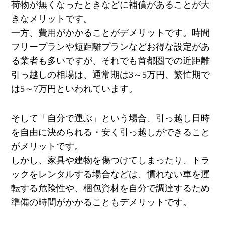
荷物が無くなったときなどに補償があることが大
きなメリットです。
一方、費用がかかることがデメリットです。
時間
フリープランや
短距離プランなどお得な設定があ
る業者も多いですが、それでも首都圏での近距離
引っ越しの相場は、通常期は
3
～
5
万円、繁忙期で
は
5
～
7
万円といわれています。
そして「自分で運ぶ」という場合、引っ越し日時
を自由に決められる
・安く引っ越しができること
がメリットです。
しかし、
家具や建物を傷つけてしまったり、
トラ
ックをレンタルする場合など
は
、慣れない車を運
転する危険性や、梱包資材を自分で調達するため
準備の時間がかかることもデメリットです。