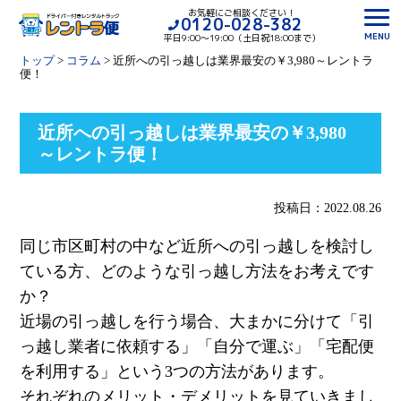
お気軽にご相談ください！
0120-028-382
MENU
平日9:00〜19:00（土日祝18:00まで）
トップ
>
コラム
>
近所への引っ越しは業界最安の￥3,980～レントラ
便！
近所への引っ越しは業界最安の￥3,980
～レントラ便！
投稿日：2022.08.26
同じ市区町村の中など近所への引っ越しを検討し
ている方、どのような引っ越し方法をお考えです
か？
近場の引っ越しを行う場合、大まかに分けて「引
っ越し業者に依頼する」「自分で運ぶ」「宅配便
を利用する」という
3
つの方法があります。
それぞれのメリット
・デメリットを見ていきまし