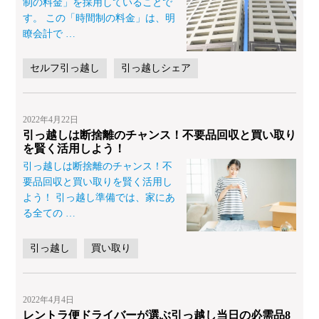
制の料金」を採用していることで
す。 この「時間制の料金」は、明
瞭会計で
…
セルフ引っ越し
引っ越しシェア
2022年4月22日
引っ越しは断捨離のチャンス！不要品回収と買い取り
を賢く活用しよう！
引っ越しは断捨離のチャンス！不
要品回収と買い取りを賢く活用し
よう！ 引っ越し準備では、家にあ
る全ての
…
引っ越し
買い取り
2022年4月4日
レントラ便ドライバーが選ぶ引っ越し当日の必需品8