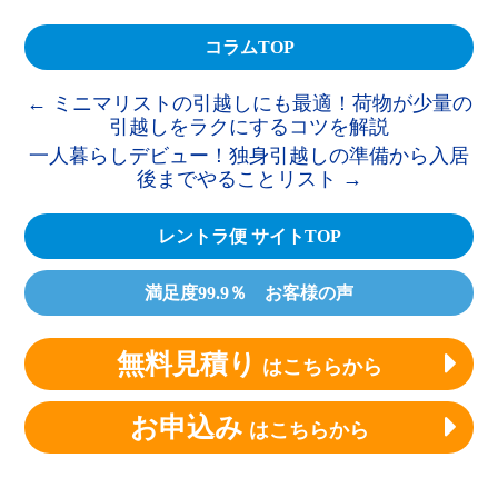
コラムTOP
←
ミニマリストの引越しにも最適！荷物が少量の
引越しをラクにするコツを解説
一人暮らしデビュー！独身引越しの準備から入居
後までやることリスト
→
レントラ便 サイトTOP
満足度99.9％ お客様の声
無料見積り
はこちらから
お申込み
はこちらから