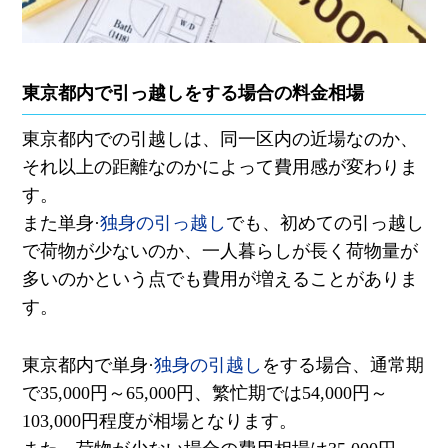
東京都内で引っ越しをする場合の料金相場
東京都内での引越しは、同一区内の近場なのか、
それ以上の距離なのかによって費用感が変わりま
す。
また単身·
独身の引っ越し
でも、初めての引っ越し
で荷物が少ないのか、一人暮らしが長く荷物量が
多いのかという点でも費用が増えることがありま
す。
東京都内で単身·
独身の引越し
をする場合、通常期
で
35,000
円～
65,000
円、繁忙期では
54,000
円～
103,000
円程度が相場となります。