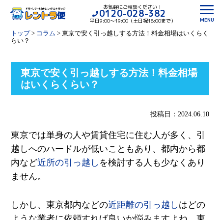
お気軽にご相談ください！
0120-028-382
MENU
平日9:00〜19:00（土日祝18:00まで）
トップ
>
コラム
>
東京で安く引っ越しする方法！料金相場はいくらく
らい？
東京で安く引っ越しする方法！料金相場
はいくらくらい？
投稿日：2024.06.10
東京では単身の人や賃貸住宅に住む人が多く、引
越しへのハードルが低いこともあり、都内から都
内など
近所の引っ越し
を検討する人も少なくあり
ません。
しかし、東京都内などの
近距離の引っ越し
はどの
ような業者に依頼すれば良いか悩みますよね。東