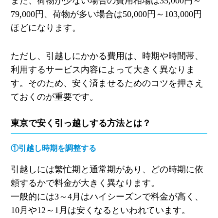
また、荷物が少ない場合の費用相場は
35,000
円～
79,000
円、荷物が多い場合は
50,000
円～
103,000
円
ほどになります。
ただし、引越しにかかる費用は、時期や時間帯、
利用するサービス内容によって大きく異なりま
す。そのため、安く済ませるためのコツを押さえ
ておくのが重要です。
東京で安く引っ越しする方法とは？
①引越し時期を調整する
引越しには繁忙期と通常期があり、どの時期に依
頼するかで料金が大きく異なります。
一般的には
3
～
4
月はハイシーズンで料金が高く、
10
月や
12
～
1
月は安くなるといわれています。