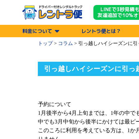
LINEで3秒見積
友達追加で10%オ
料金について
レントラ便とは？
トップ
>
コラム
>
引っ越しハイシーズンに引
引っ越しハイシーズンに引っ
予約について
1月後半から4月上旬までは、1年の中
中でも3月中旬から後半にかけては最ピ
このころに利用を考えている方は、1か