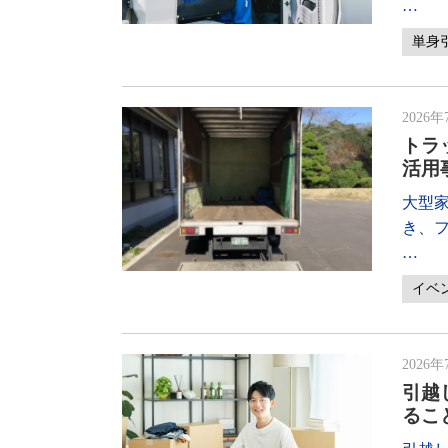
…
単身
2026年
トラ
活用
大型
き、
…
イベ
2026年
引越
るこ