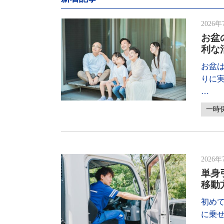
2026年
お盆
利な
お盆
りに
…
一時
2026年
単身
移動
初め
に乗