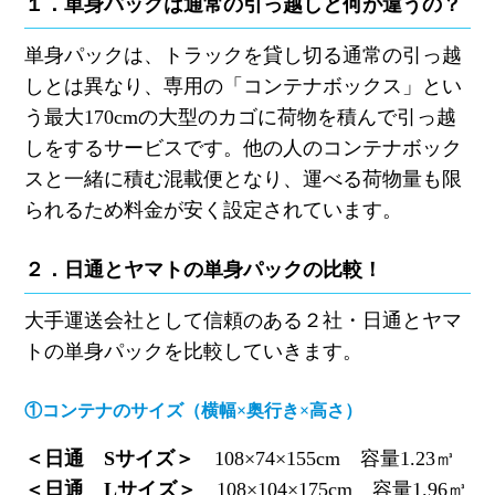
１．単身パックは通常の引っ越しと何が違うの？
単身パックは、トラックを貸し切る通常の引っ越
しとは異なり、専用の「コンテナボックス」とい
う最大
170cm
の大型のカゴに荷物を積んで引っ越
しをするサービスです。他の人のコンテナ
ボック
ス
と
一緒に積む
混載便となり、運べる荷物量も限
られるため料金が安く設定されています。
２．日通とヤマトの単身パックの比較！
大手運送会社として信頼のある２社
・日通とヤマ
トの単身パックを比較していきます。
①コンテナのサイズ（横幅
×
奥行き
×
高さ）
＜日通
S
サイズ＞
108×74×155cm
容量
1.23
㎥
＜日通
L
サイズ＞
108×104×175cm
容量
1.96
㎥