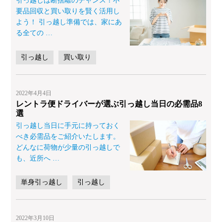
引っ越しは断捨離のチャンス！不
要品回収と買い取りを賢く活用し
よう！ 引っ越し準備では、家にあ
る全ての
…
引っ越し
買い取り
2022年4月4日
レントラ便ドライバーが選ぶ引っ越し当日の必需品8
選
引っ越し当日に手元に持っておく
べき必需品をご紹介いたします。
どんなに荷物が少量の引っ越しで
も、近所へ
…
単身引っ越し
引っ越し
2022年3月10日