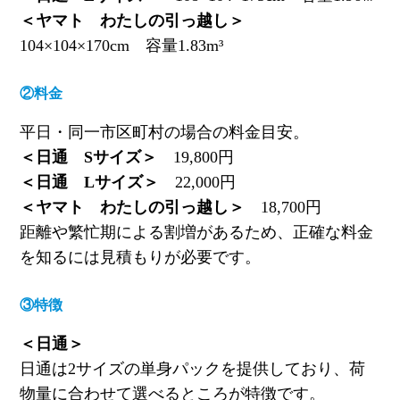
＜ヤマト わたしの引っ越し＞
104×104×170cm
容量
1.83m³
②料金
平日
・同一市区町村の場合の料金目安。
＜日通
S
サイズ＞
19,800
円
＜日通
L
サイズ＞
22,000
円
＜ヤマト わたしの引っ越し＞
18,700
円
距離や繁忙期による割増があるため、正確な料金
を知るには見積もりが必要です。
③特徴
＜日通＞
日通は
2
サイズの単身パックを提供しており、荷
物量に合わせて選べるところが特徴です。