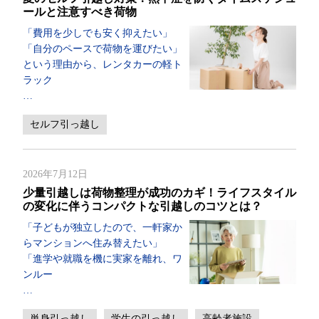
ールと注意すべき荷物
「費用を少しでも安く抑えたい」
「自分のペースで荷物を運びたい」
という理由から、レンタカーの軽ト
ラック
…
セルフ引っ越し
2026年7月12日
少量引越しは荷物整理が成功のカギ！ライフスタイル
の変化に伴うコンパクトな引越しのコツとは？
「子どもが独立したので、一軒家か
らマンションへ住み替えたい」
「進学や就職を機に実家を離れ、ワ
ンルー
…
単身引っ越し
学生の引っ越し
高齢者施設