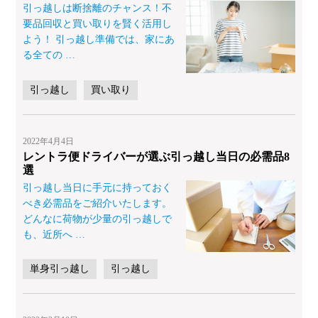
引っ越しは断捨離のチャンス！不
要品回収と買い取りを賢く活用し
よう！ 引っ越し準備では、家にあ
る全ての
…
引っ越し
買い取り
2022年4月4日
レントラ便ドライバーが選ぶ引っ越し当日の必需品8
選
引っ越し当日に手元に持っておく
べき必需品をご紹介いたします。
どんなに荷物が少量の引っ越しで
も、近所へ
…
単身引っ越し
引っ越し