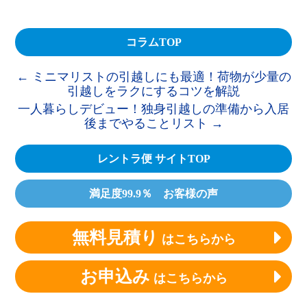
コラムTOP
←
ミニマリストの引越しにも最適！荷物が少量の
引越しをラクにするコツを解説
一人暮らしデビュー！独身引越しの準備から入居
後までやることリスト
→
レントラ便 サイトTOP
満足度99.9％ お客様の声
無料見積り
はこちらから
お申込み
はこちらから