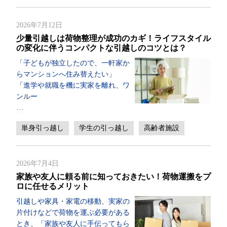
2026年7月12日
少量引越しは荷物整理が成功のカギ！ライフスタイル
の変化に伴うコンパクトな引越しのコツとは？
「子どもが独立したので、一軒家か
らマンションへ住み替えたい」
「進学や就職を機に実家を離れ、ワ
ンルー
…
単身引っ越し
学生の引っ越し
高齢者施設
2026年7月4日
家族や友人に頼る前に知っておきたい！荷物運搬をプ
ロに任せるメリット
引越しや家具・家電の移動、実家の
片付けなどで荷物を運ぶ必要がある
とき、「家族や友人に手伝ってもら