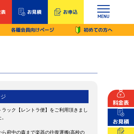
金表
お見積
お申込
MENU
各種会員向けページ
初めての方へ
ージ
料金表
トラック【レントラ便】をご利用頂きまし
た。
お見積
京区から府中の森まで楽器の往復運搬(高校の