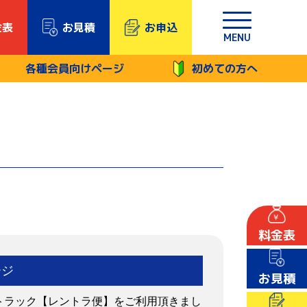
金表
お見積
お申込
MENU
各種会員向けページ
初めての方へ
料金表
ージ
お見積
トラック【レントラ便】をご利用頂きまし