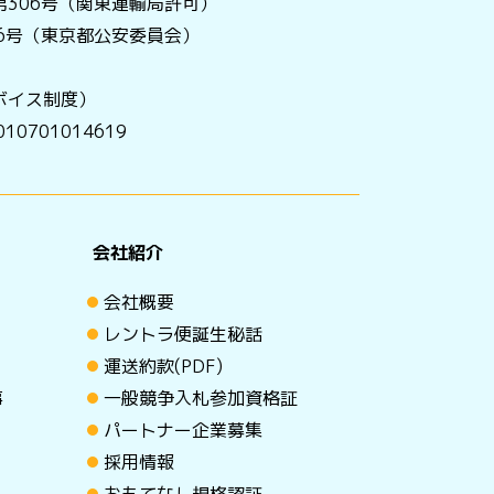
306号（関東運輸局許可）
056号（東京都公安委員会）
ボイス制度）
0701014619
会社紹介
会社概要
レントラ便誕生秘話
運送約款(PDF)
事
一般競争入札参加資格証
パートナー企業募集
採用情報
おもてなし規格認証