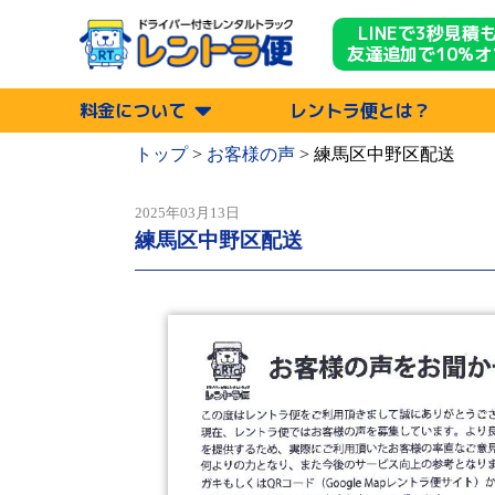
LINEで3秒見積
友達追加で10%オ
料金について
レントラ便とは？
トップ
>
お客様の声
>
練馬区中野区配送
2025年03月13日
練馬区中野区配送