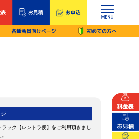
金表
お見積
お申込
MENU
各種会員向けページ
初めての方へ
料金表
ージ
お見積
トラック【レントラ便】をご利用頂きまし
た。