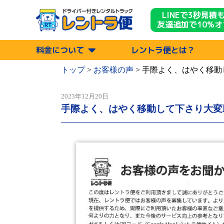
LINEで3秒見積
友達追加で10%オ
料金について
レントラ便とは？
トップ
>
お客様の声
>
手際よく、はやく移動
2023年12月20日
手際よく、はやく移動して下さり大変