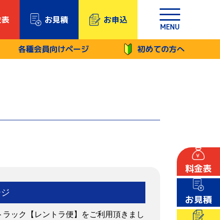
金表
お見積
お申込
MENU
各種会員向けページ
初めての方へ
料金表
ージ
お見積
トラック【レントラ便】をご利用頂きまし