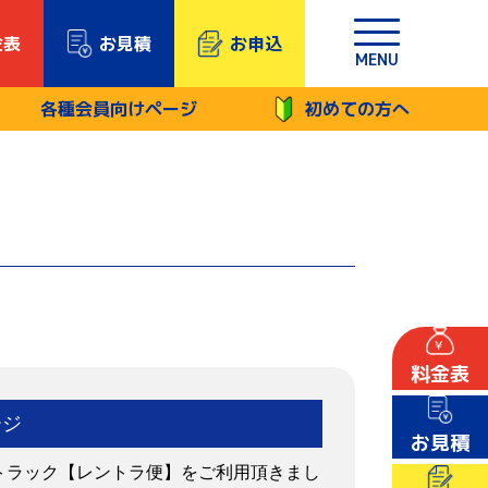
金表
お見積
お申込
MENU
各種会員向けページ
初めての方へ
料金表
ージ
お見積
トラック【レントラ便】をご利用頂きまし