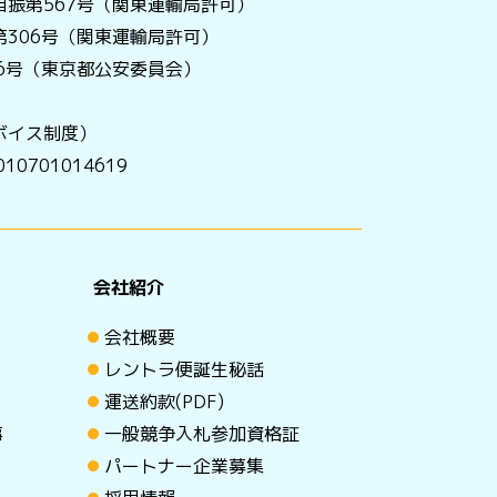
振第567号（関東運輸局許可）
306号（関東運輸局許可）
056号（東京都公安委員会）
ボイス制度）
0701014619
会社紹介
会社概要
レントラ便誕生秘話
運送約款(PDF)
事
一般競争入札参加資格証
パートナー企業募集