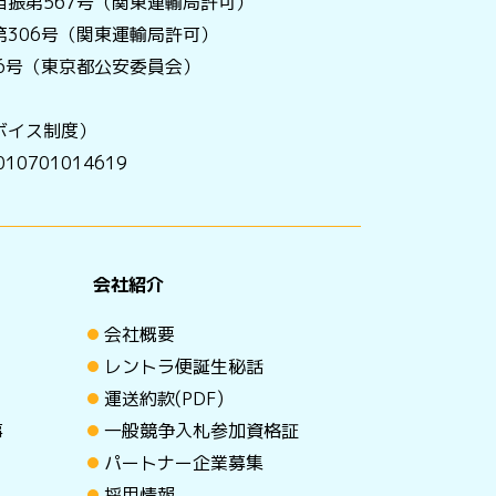
振第567号（関東運輸局許可）
306号（関東運輸局許可）
056号（東京都公安委員会）
ボイス制度）
0701014619
会社紹介
会社概要
レントラ便誕生秘話
運送約款(PDF)
事
一般競争入札参加資格証
パートナー企業募集
採用情報