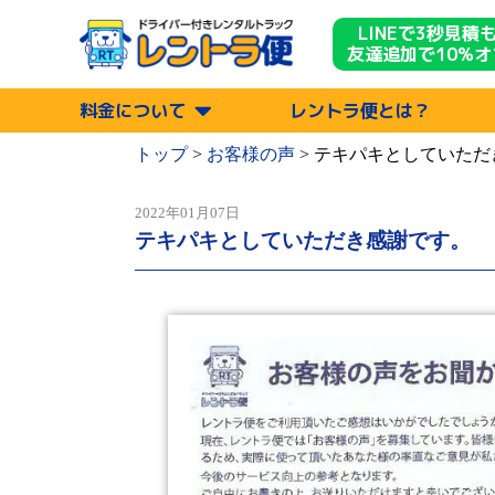
LINEで3秒見積
友達追加で10%オ
料金について
レントラ便とは？
トップ
>
お客様の声
>
テキパキとしていただ
2022年01月07日
テキパキとしていただき感謝です。