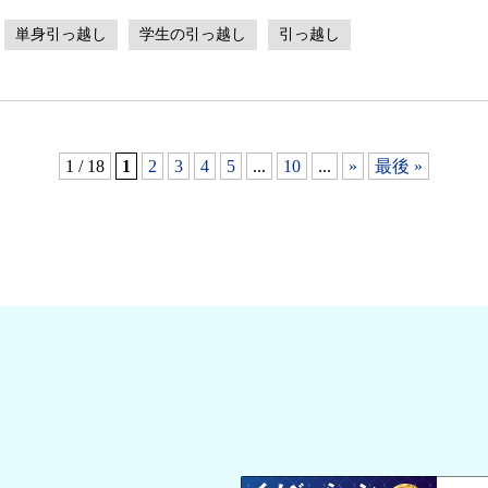
単身引っ越し
学生の引っ越し
引っ越し
1 / 18
1
2
3
4
5
...
10
...
»
最後 »