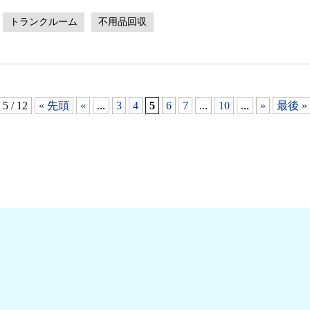
トランクルーム
不用品回収
5 / 12
« 先頭
«
...
3
4
5
6
7
...
10
...
»
最後 »