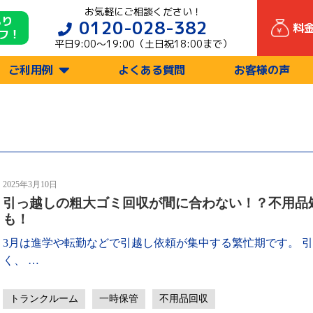
お気軽にご相談ください！
もり
0120-028-382
料
フ！
平日9:00〜19:00（土日祝18:00まで）
ご利用例
よくある質問
お客様の声
2025年3月10日
引っ越しの粗大ゴミ回収が間に合わない！？不用品
も！
3月は進学や転勤などで引越し依頼が集中する繁忙期です。 
く、
…
トランクルーム
一時保管
不用品回収