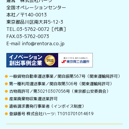
運営 株式会社ハーツ
上記に該当する場合、ご依頼をお断りし、又作業の途中で
あっても直ちに中止します。また、この場合で当社に損害
全国オペレーションセンター
が生じている場合には、その賠償を請求いたします。
本社／〒140-0013
東京都品川区南大井5-12-3
当サービスは
標準運送約款
に準じたサービスとなります。
TEL.03-5762-0072［代表］
FAX.03-5762-0073
E-mail info@rentora.co.jp
一般貨物自動車運送事業／関自振第567号（関東運輸局許可）
第一種利用運送事業／関自取第306号（関東運輸局許可）
古物商許可／第30210307056号（東京都公安委員会）
産業廃棄物収集運送業許可
適格請求書発行事業者（インボイス制度）
登録番号 株式会社ハーツ: T1010701014619