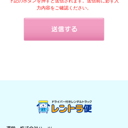
下記のボタンを押すと送信されます。送信前に必ず入
お申し込みいただいた場合のみのご対応とさせていただき
力内容をご確認ください。
ます。
事前にご申告いただいてないお荷物の積み込みは致しかね
ます。
本フォームをご送信頂き、弊社から担当者の署名入り返信
をもって予約の完了とさせて頂きます。
キャンセルの場合、作業日の前営業日(平日）の午前中まで
はキャンセル料金は発生致しません。
・作業前日の12時〜17時までにご連絡頂いた場合・・・
50％、作業前日の17時以降のご連絡及び当日の場合・・・
100％
・前日については、作業日が月曜日及び土日・祝祭日の場
合・・・前営業日（平日）となります。
・お客様が暴力団員、暴力団関係者、その他あらゆる社会
的公益に反する行為を行う個人又は組織及びその構成員で
あることが判明した場合。
・お客様が、当社との取引に関して威迫的な言動をし、又
は暴力を用い、もしくは偽計又は威力を用いて当社の信用
を毀損し、また当社の業務を妨害した場合。