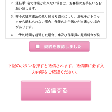
運転手1名で作業が出来ない場合は、お客様のお手伝いをお
願い致します。
昨今の駐車違反の取り締まり強化により、運転手がトラッ
クから離れられない場合、作業のお手伝いが出来ない場合
があります。
ご予約時間を超過した場合、車及び作業員の超過料金が発
生いたしますことを予めご了承下さい。
ご利用時間中、高速及び駐車場を使用した場合は実費お客
様のご負担とさせて頂きます。
解体や養生など運搬以外の作業(オプション含む)は、事前に
下記のボタンを押すと送信されます。送信前に必ず入
お申し込みいただいた場合のみのご対応とさせていただき
力内容をご確認ください。
ます。
事前にご申告いただいてないお荷物の積み込みは致しかね
ます。
本フォームをご送信頂き、弊社から担当者の署名入り返信
をもって予約の完了とさせて頂きます。
キャンセルの場合、作業日の前営業日(平日）の午前中まで
はキャンセル料金は発生致しません。