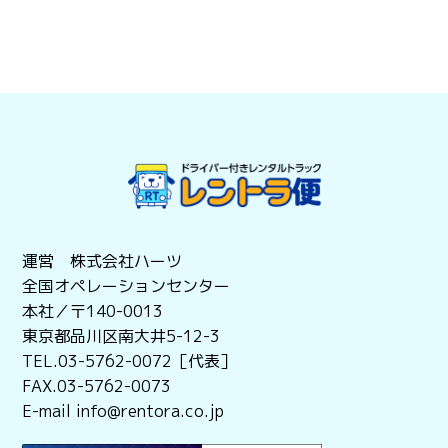
・作業前日の12時〜17時までにご連絡頂いた場合・・・
50％、作業前日の17時以降のご連絡及び当日の場合・・・
100％
・前日については、作業日が月曜日及び土日・祝祭日の場
合・・・前営業日（平日）となります。
・お客様が暴力団員、暴力団関係者、その他あらゆる社会
的公益に反する行為を行う個人又は組織及びその構成員で
あることが判明した場合。
・お客様が、当社との取引に関して威迫的な言動をし、又
は暴力を用い、もしくは偽計又は威力を用いて当社の信用
を毀損し、また当社の業務を妨害した場合。
運営 株式会社ハーツ
上記に該当する場合、ご依頼をお断りし、又作業の途中で
あっても直ちに中止します。また、この場合で当社に損害
全国オペレーションセンター
が生じている場合には、その賠償を請求いたします。
本社／〒140-0013
東京都品川区南大井5-12-3
当サービスは
標準運送約款
に準じたサービスとなります。
TEL.03-5762-0072［代表］
FAX.03-5762-0073
E-mail info@rentora.co.jp