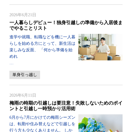
2026年6月21日
一人暮らしデビュー！独身引越しの準備から入居後ま
でやることリスト
進学や就職、転職などを機に一人暮
らしを始める方にとって、新生活は
楽しみな反面、 「何から準備を始
めれ
…
単身引っ越し
2026年6月11日
梅雨の時期の引越しは要注意！失敗しないためのポイ
ントと引越し一時預かり活用術
6月から7月にかけての梅雨シーズン
は、転勤や住み替えなどで引越しを
行う方も少なくありません。 しか