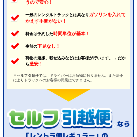
うので安心！
ガソリンを入れて
一般のレンタルトラックとは異なり
かえす手間がない！
時間単位が基本！
料金は予約した
下見なし！
事前の
荷物の運搬、載せ込みなどはお客様が行います。→ だか
激安！
ら
＊セルフ引越便では、ドライバーはお荷物に触りません。また法令
によりトラックへのお客様の同乗はできません。