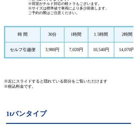
※荷室がチルド対応の軽トラもございます。
※サイズは標準値で車両により多少前後します。
ご予約の際はご注意ください。
時 間
30分
1時間
1.5時間
2時間
セルフ引越便
3,980円
7,020円
10,540円
14,070円
※左にスライドすると隠れている部分をご覧いただけます
※税込料金です。
1tバンタイプ