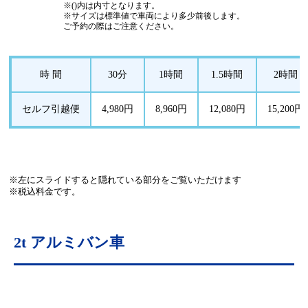
※()内は内寸となります。
※サイズは標準値で車両により多少前後します。
ご予約の際はご注意ください。
時 間
30分
1時間
1.5時間
2時間
セルフ引越便
4,980円
8,960円
12,080円
15,200円
※左にスライドすると隠れている部分をご覧いただけます
※税込料金です。
2t アルミバン車