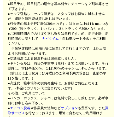
●即日予約、即日利用の場合は基本料金にチャージを２割加算させ
て頂きます。
●セルフ引越し、セルフ運搬は、スタッフはお荷物に触れません
が、運転と無料資材貸し出しは行います。
●料金表の基本走行距離は30km内です。31ｋｍ以上は1ｋｍにつき
￥200（軽トラック、1ｔバン）、2ｔトラック￥300となります。
●ご利用時間内での往復や立ち寄りは無料です。尚、走行距離、走
行時間の目安として、
ナビタイム
「自動車ルート検索」をご利用
ください。
※荷物運搬時は荷崩れ等に留意して走行しますので、上記目安
よりお時間がかかります。
●交通渋滞による超過料金は発生致しません。
●キャンセルは、前日の午前中（無料）までにお願いします。それ
以降は、前日午後50％、当日100％のキャンセル料がかかります。
（前日とは土日祝および月曜日のご利用予約の場合は、直前の平
日を指します。）
●高速代、駐車場等の実費発生時は、お客様ご負担となりま
す。
(料金にガソリン代は含まれています)
その他、ご利用について
●
ハンガーボックス、ジャバラは無料
で貸し出し致します。必ず事
前にお申し込み下さい。
●
エアコン脱着
や作業員の追加など
オプション
も豊富です。また
買
取サービス
も行なっております。用途に合わせてご利用頂けま