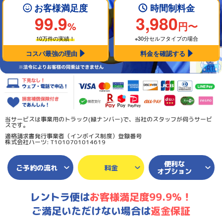
お客様満足度
時間制料金
99.9
3,980
%
円〜
10万件の実績！
※30分セルフタイプの場合
コスパ最強の理由
料金を確認する
当サービスは事業用のトラック(緑ナンバー)で、当社のスタッフが伺うサービ
スです。
適格請求書発行事業者（インボイス制度）登録番号
株式会社ハーツ: T1010701014619
便利な
ご予約の流れ
料金
オプション
レントラ便は
お客様満足度99.9％！
ご満足いただけない場合は
返金保証