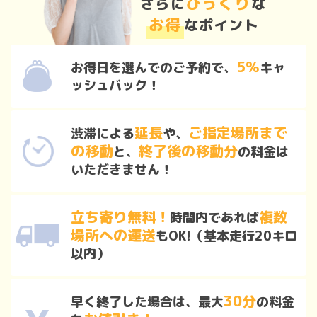
びっくり
さらに
な
お得
なポイント
5％
お得日を選んでのご予約で、
キャ
ッシュバック！
延長
ご指定場所まで
渋滞による
や、
の移動
終了後の移動分
と、
の料金は
いただきません！
立ち寄り無料！
複数
時間内であれば
場所への運送
もOK!（基本走行20キロ
以内）
30分
早く終了した場合は、最大
の料金