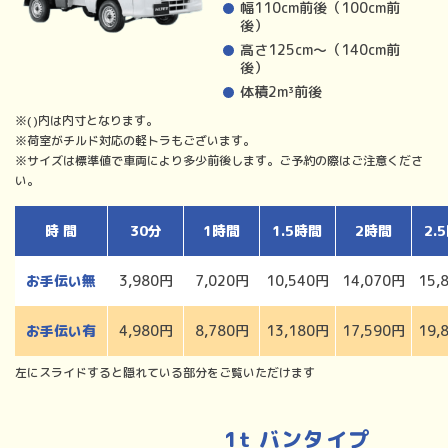
幅110cm前後（100cm前
後）
高さ125cm〜（140cm前
後）
体積2m³前後
※()内は内寸となります。
※荷室がチルド対応の軽トラもございます。
※サイズは標準値で車両により多少前後します。ご予約の際はご注意くださ
い。
時 間
30分
1時間
1.5時間
2時間
2.
お手伝い無
3,980円
7,020円
10,540円
14,070円
15,
お手伝い有
4,980円
8,780円
13,180円
17,590円
19,
左にスライドすると隠れている部分をご覧いただけます
1t バンタイプ