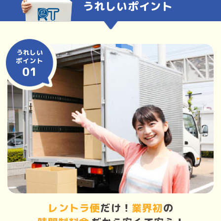
うれしいポイント
うれしい
ポイント
01
レントラ便
だけ！
業界初
の