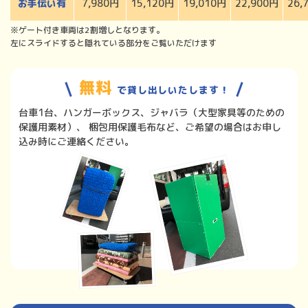
お手伝い有
7,980円
15,120円
19,010円
22,900円
26,
※ゲート付き車両は2割増しとなります。
左にスライドすると隠れている部分をご覧いただけます
無料
で貸し出しいたします！
台車1台、ハンガーボックス、ジャバラ（大型家具等のための
保護用素材）、
梱包用保護毛布など、ご希望の場合はお申し
込み時にご連絡ください。