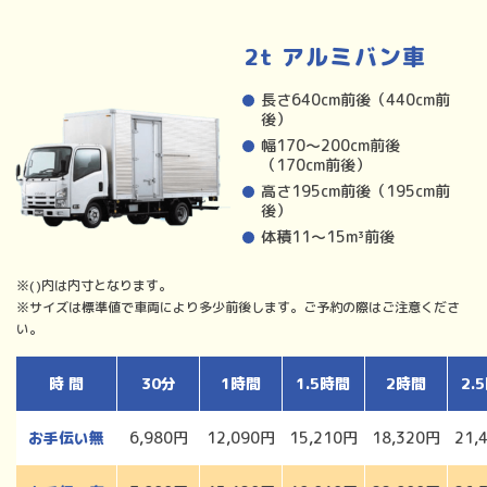
2t アルミバン車
長さ640cm前後（440cm前
後）
幅170〜200cm前後
（170cm前後）
高さ195cm前後（195cm前
後）
体積11〜15m³前後
※()内は内寸となります。
※サイズは標準値で車両により多少前後します。ご予約の際はご注意くださ
い。
時 間
30分
1時間
1.5時間
2時間
2.
お手伝い無
6,980円
12,090円
15,210円
18,320円
21,