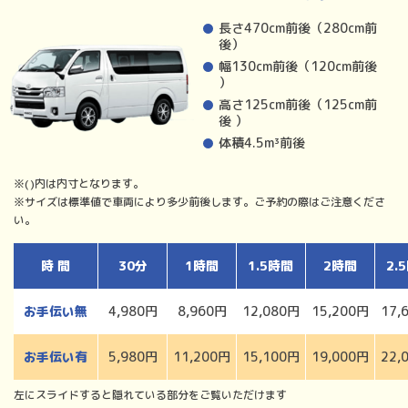
長さ470cm前後（280cm前
後）
幅130cm前後（120cm前後
）
高さ125cm前後（125cm前
後 ）
体積4.5m³前後
※()内は内寸となります。
※サイズは標準値で車両により多少前後します。ご予約の際はご注意くださ
い。
時 間
30分
1時間
1.5時間
2時間
2.
お手伝い無
4,980円
8,960円
12,080円
15,200円
17,
お手伝い有
5,980円
11,200円
15,100円
19,000円
22,
左にスライドすると隠れている部分をご覧いただけます