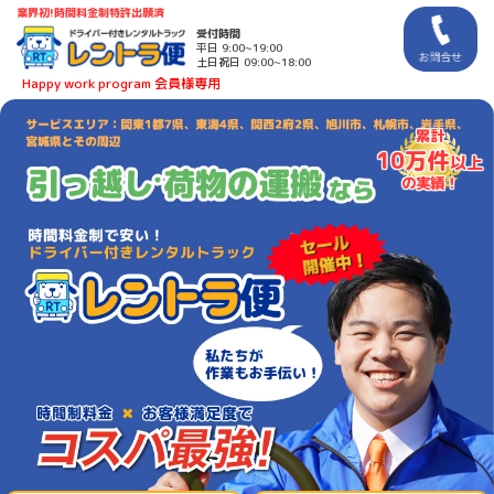
業界初!時間料金制
特許出願済
受付時間
平日 9:00~19:00
土日祝日 09:00~18:00
Happy work program 会員様専用
累計
10万件
以上
の実績！